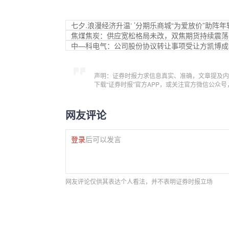
七夕.浪漫经济升温‘ ’分期乐商城“为爱放价”助阵
焦煤焦炭：供应宽松格局未改，双焦期货持续震荡?
中—科电气：公司股份协议转让事项受让方凯博成
声明：证券时报力求信息真实、准确，文章提及内
下载“证券时报”官方APP，或关注官方微信公众
网友评论
登录
后可以发言
网友评论仅供其表达个人看法，并不表明证券时报立场